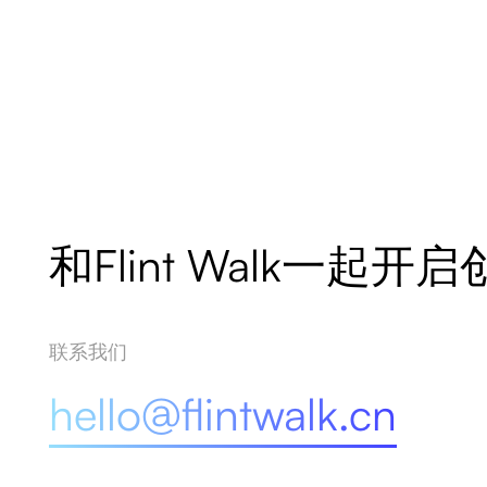
和Flint Walk一起开
联系我们
hello@flintwalk.cn