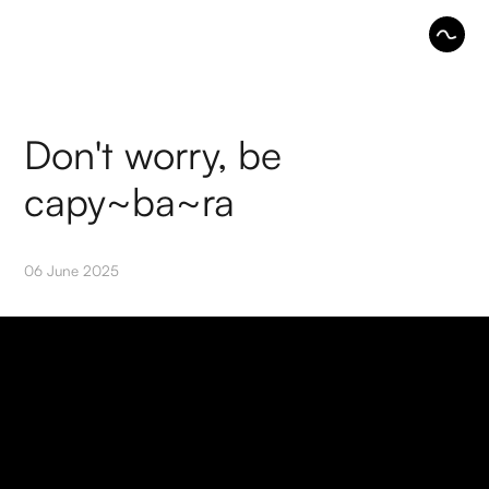
Don't worry, be
capy~ba~ra
06 June 2025