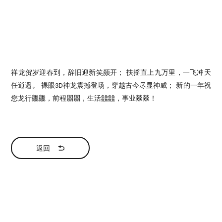
祥龙贺岁迎春到，辞旧迎新笑颜开；
扶摇直上九万里，一飞冲天
任逍遥。
裸眼
神龙震撼登场，穿越古今尽显神威； 新的一年祝
3D
您龙行龘龘，前程朤朤，生活䲜䲜，事业燚燚！
返回