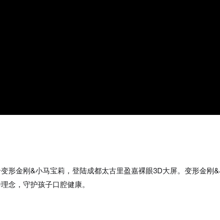
变形金刚&小马宝莉，登陆成都太古里盈嘉裸眼3D大屏。变形金刚
矫理念，守护孩子口腔健康。