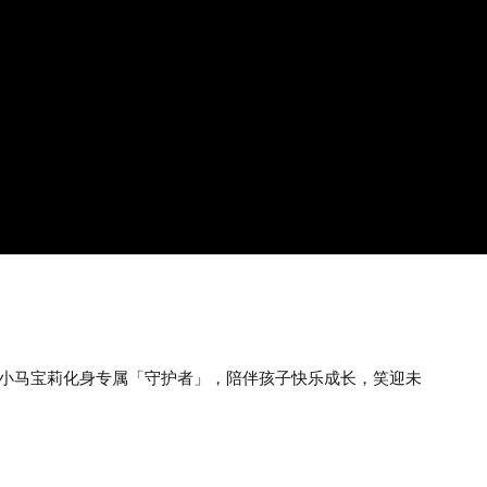
&小马宝莉化身专属「守护者」，陪伴孩子快乐成长，笑迎未